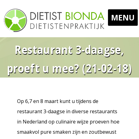
MENU
Home
Restaurant 3-daagse,
proeft u mee? (21-02-18)
Uw Diëtist
Voor Wie
Op 6,7 en 8 maart kunt u tijdens de
restaurant 3-daagse in diverse restaurants
in Nederland op culinaire wijze proeven hoe
Werkwijze
smaakvol pure smaken zijn en zoutbewust