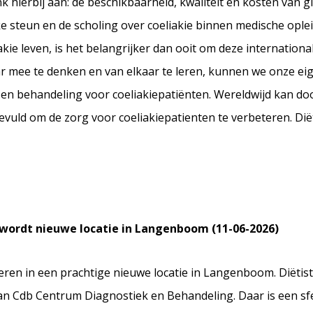
k hierbij aan: de beschikbaarheid, kwaliteit en kosten van 
e steun en de scholing over coeliakie binnen medische oplei
kie leven, is het belangrijker dan ooit om deze internationa
ar mee te denken en van elkaar te leren, kunnen we onze ei
en behandeling voor coeliakiepatiënten. Wereldwijd kan door
ld om de zorg voor coeliakiepatienten te verbeteren. Diët
l wordt nieuwe locatie in Langenboom (11-06-2026)
deren in een prachtige nieuwe locatie in Langenboom. Diëtis
an Cdb Centrum Diagnostiek en Behandeling. Daar is een s