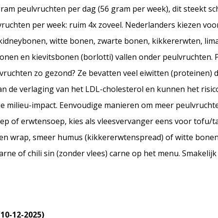
ram peulvruchten per dag (56 gram per week), dit steekt sc
ruchten per week: ruim 4x zoveel. Nederlanders kiezen voor
kidneybonen, witte bonen, zwarte bonen, kikkererwten, limab
onen en kievitsbonen (borlotti) vallen onder peulvruchten. P
ulvruchten zo gezond? Ze bevatten veel eiwitten (proteinen)
aan de verlaging van het LDL-cholesterol en kunnen het risic
 milieu-impact. Eenvoudige manieren om meer peulvruchten
p of erwtensoep, kies als vleesvervanger eens voor tofu/t
n een wrap, smeer humus (kikkererwtenspread) of witte bone
carne of chili sin (zonder vlees) carne op het menu. Smakelijk
10-12-2025)