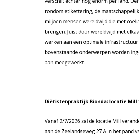
verschilt echter nog enorm per land. Den
rondom etikettering, de maatschappelijk
miljoen mensen wereldwijd die met coelia
brengen. Juist door wereldwijd met elka
werken aan een optimale infrastructuur 
bovenstaande onderwerpen worden ingevu
aan meegewerkt.
Di
ë
tistenpraktijk Bionda: locatie Mil
Vanaf 2/7/2026 zal de locatie Mill veran
aan de Zeelandseweg 27 A in het pand v