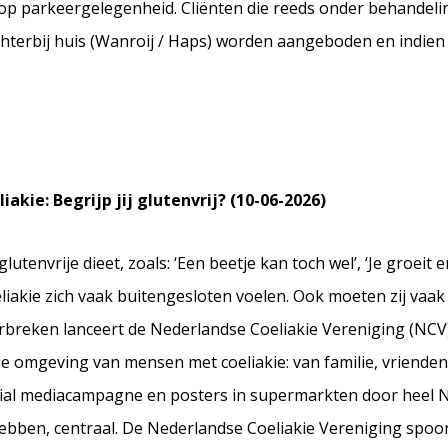
volop parkeergelegenheid. Cliënten die reeds onder behandeli
chterbij huis (Wanroij / Haps) worden aangeboden en indien
kie: Begrijp jij glutenvrij? (10-06-2026)
tenvrije dieet, zoals: ‘Een beetje kan toch wel’, ‘Je groeit er
eliakie zich vaak buitengesloten voelen. Ook moeten zij va
oorbreken lanceert de Nederlandse Coeliakie Vereniging (NCV)
 de omgeving van mensen met coeliakie: van familie, vrienden,
cial mediacampagne en posters in supermarkten door heel N
ebben, centraal. De Nederlandse Coeliakie Vereniging spoor