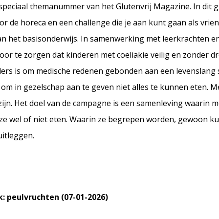
 speciaal themanummer van het Glutenvrij Magazine. In dit
or de horeca en een challenge die je aan kunt gaan als vrie
n het basisonderwijs. In samenwerking met leerkrachten en
voor te zorgen dat kinderen met coeliakie veilig en zonde
ders is om medische redenen gebonden aan een levenslang st
k om in gezelschap aan te geven niet alles te kunnen eten. Me
te zijn. Het doel van de campagne is een samenleving waarin m
ze wel of niet eten. Waarin ze begrepen worden, gewoon k
uitleggen.
: peulvruchten (07-01-2026)