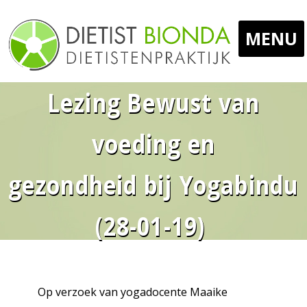
MENU
Lezing Bewust van
Home
voeding en
Uw Diëtist
gezondheid bij Yogabindu
Voor Wie
(28-01-19)
Werkwijze
Op verzoek van yogadocente Maaike